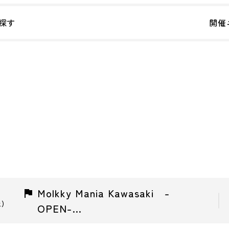
探す
開催
Molkky Mania Kawasaki -
土)
OPEN-…