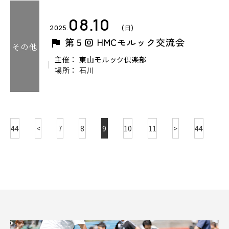
08.10
2025.
(日)
第５回 HMCモルック交流会
その他
主催： 東山モルック倶楽部
場所： 石川
44
<
7
8
9
10
11
>
44