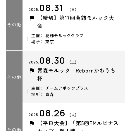
08.31
2025.
(日)
【締切】第17回葛飾モルック大
その他
会
主催： 葛飾モルッククラブ
場所： 東京
08.30
2025.
(土)
青森モルック Rebornかわうち
その他
杯
主催： チームアポックプラス
場所： 青森
08.26
2025.
(火)
【平日大会】『第5回FMルピナス
その他
カップ～個人戦～』