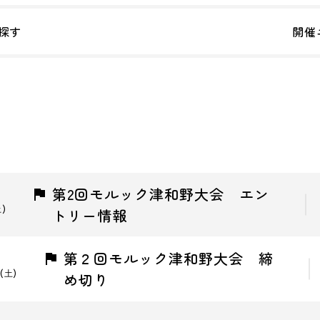
探す
開催
第2回モルック津和野大会 エン
土)
トリー情報
第２回モルック津和野大会 締
(土)
め切り