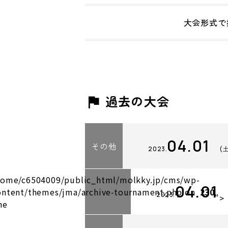
大会形式で
過去の大会
04.01
その他
2023.
(
home/c6504009/public_html/molkky.jp/cms/wp-
04.01
ontent/themes/jma/archive-tournament.php on
230
2023.
">
ne