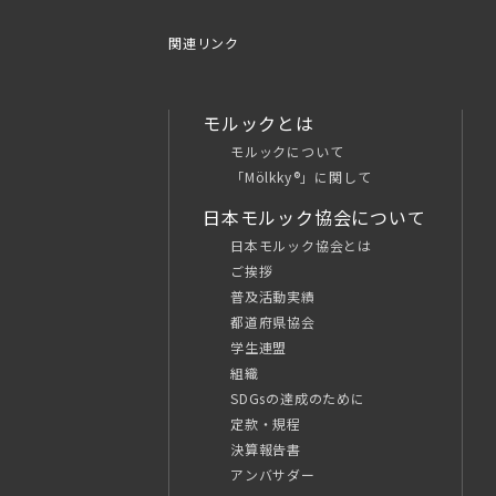
関連リンク
モルックとは
モルックについて
「Mölkky®」に関して
日本モルック協会について
日本モルック協会とは
ご挨拶
普及活動実績
都道府県協会
学生連盟
組織
SDGsの達成のために
定款・規程
決算報告書
アンバサダー