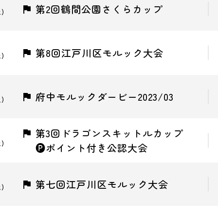
第2回鶴間公園さくらカップ
土)
第8回江戸川区モルック大会
土)
府中モルックダービー2023/03
火)
第3回ドラゴンスキットルカップ
土)
🅟ポイント付き公認大会
第七回江戸川区モルック大会
土)