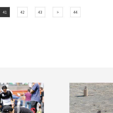
41
42
43
>
44