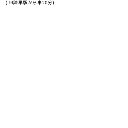
(JR諫早駅から車20分)
なごみの里運動公園 0957-43-1111 https://maps.app.go