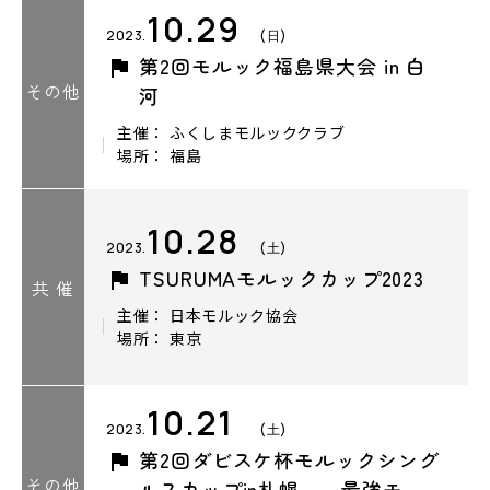
10.29
2023.
(日)
第2回モルック福島県大会 in 白
その他
河
主催： ふくしまモルッククラブ
場所： 福島
10.28
2023.
(土)
TSURUMAモルックカップ2023
共 催
主催： 日本モルック協会
場所： 東京
10.21
2023.
(土)
第2回ダビスケ杯モルックシング
その他
ルスカップin札幌 ～最強モ…