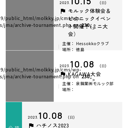
10.15
2023.
(日)
モルック体験会＆
9/public_html/molkky.jp/cms/wp-
ピクニックイベン
s/jma/archive-tournament.php on
230
ト開催！(ミニ大
">
会）
主催： Hessokkoクラブ
場所： 徳島
10.08
2023.
(日)
9/public_html/molkky.jp/cms/wp-
KAGAWA大会
s/jma/archive-tournament.php on
230
">
主催： 泉鋼業㈱モルック部
場所：
10.08
2023.
(日)
ハチノス2023
公 認