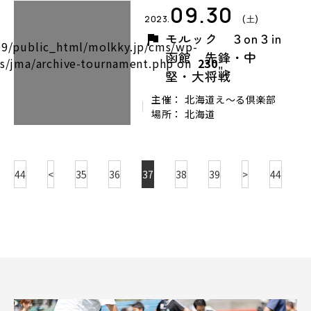
09.30
2023.
(土)
モルック ３on３in
9/public_html/molkky.jp/cms/wp-
函館 先鋒・中
s/jma/archive-tournament.php on
230
">
堅・大将戦
主催： 北海道え～る倶楽部
場所： 北海道
44
<
35
36
37
38
39
>
44