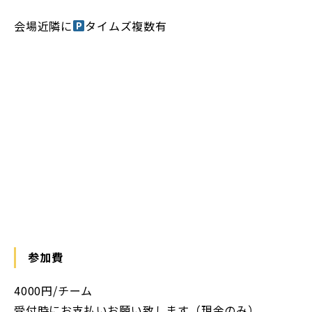
会場近隣に
タイムズ複数有
https://map.yahoo.co.jp/v2/place/60cPJewmnS-?f
r=sydd_p-localspot-other-header_ls-ttl
参加費
4000円/チーム
受付時にお支払いお願い致します（現金のみ）