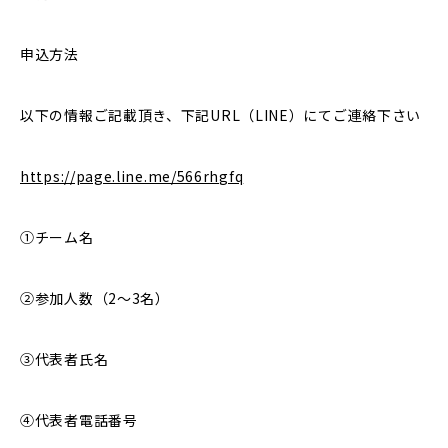
申込方法
以下の情報ご記載頂き、下記
URL
（
LINE
）にてご連絡下さい
https://page.line.me/566rhgfq
①チーム名
②参加人数（
2
〜
3
名）
③代表者氏名
④代表者電話番号