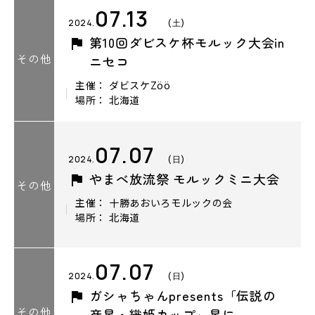
07.13
2024.
(土)
第10回ダビスケ杯モルック大会in
その他
ニセコ
主催： ダビスケZöö
場所： 北海道
07.07
2024.
(日)
やまべ放流祭 モルックミニ大会
その他
主催： 十勝あおいろモルックの会
場所： 北海道
07.07
2024.
(日)
ガシャちゃんpresents「伝説の
その他
彦星・織姫カップ」星に…