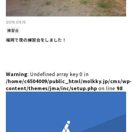
2019.09.15
練習会
福岡で夜の練習会をしました！
Warning
: Undefined array key 0 in
/home/c6504009/public_html/molkky.jp/cms/wp-
content/themes/jma/inc/setup.php
on line
98