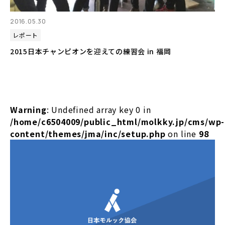
2016.05.30
レポート
2015日本チャンピオンを迎えての練習会 in 福岡
Warning
: Undefined array key 0 in
/home/c6504009/public_html/molkky.jp/cms/wp-
content/themes/jma/inc/setup.php
on line
98