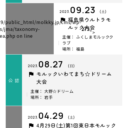
09.23
2023.
(土)
福島県ウルトラモ
9/public_html/molkky.jp/cms/wp-
ルック大会
s/jma/taxonomy-
273
">
a.php on line
主催： ふくしまモルックク
ラブ
場所： 福島
08.27
2023.
(日)
モルックいわてまち☆ドリーム
公 認
大会
主催： 大野☆ドリーム
場所： 岩手
04.29
2023.
(土)
4月29日(土)第1回東日本モルック