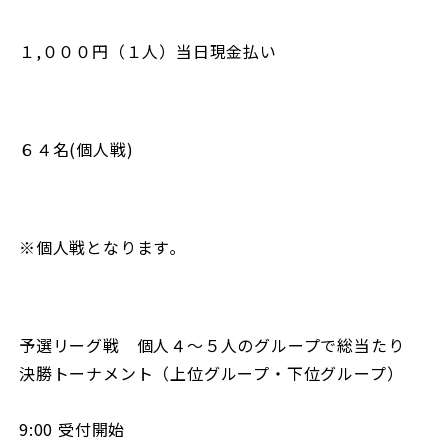
9%8D%E3%82%A4%E3%83%99%E3%83%B3%E3%8
@37.1297908,140.2127099,15z/data=!4m2!3m1!1s0
１,０００円（１人）当日現金払い
=1t:2428&ictx=111
６４名(個人戦)
※個人戦となります｡
予選リーグ戦 個人４〜５人のグループで総当たり
決勝トーナメント（上位グループ・下位グループ）
9:00 受付開始