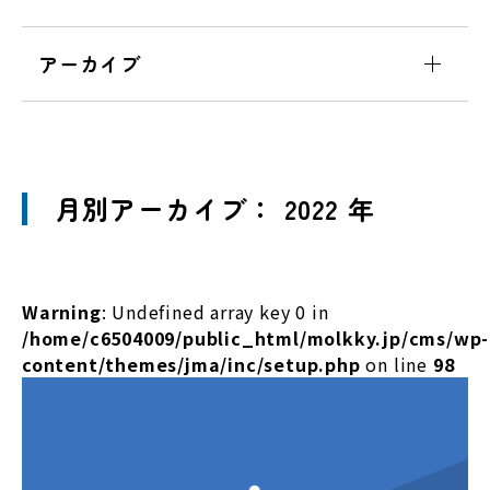
アーカイブ
月別アーカイブ： 2022 年
Warning
: Undefined array key 0 in
/home/c6504009/public_html/molkky.jp/cms/wp-
content/themes/jma/inc/setup.php
on line
98