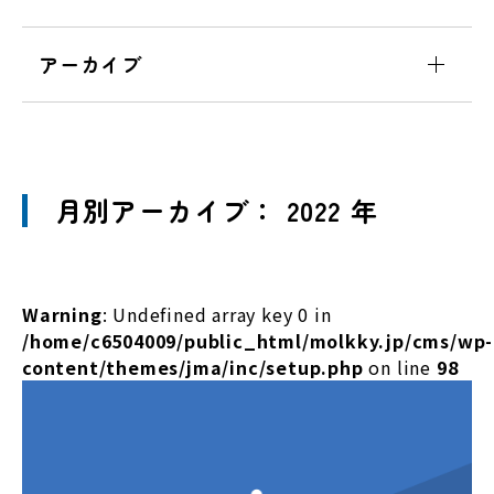
アーカイブ
月別アーカイブ： 2022 年
Warning
: Undefined array key 0 in
/home/c6504009/public_html/molkky.jp/cms/wp-
content/themes/jma/inc/setup.php
on line
98