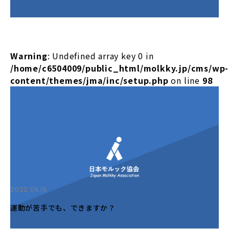
Warning
: Undefined array key 0 in
/home/c6504009/public_html/molkky.jp/cms/wp-
content/themes/jma/inc/setup.php
on line
98
2022.06.16
運動が苦手でも、できますか？