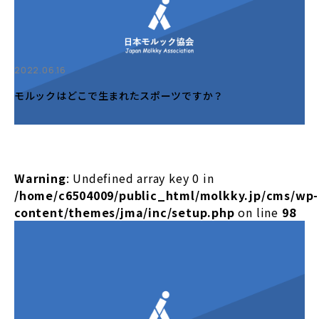
2022.06.16
モルックはどこで生まれたスポーツですか？
Warning
: Undefined array key 0 in
/home/c6504009/public_html/molkky.jp/cms/wp-
content/themes/jma/inc/setup.php
on line
98