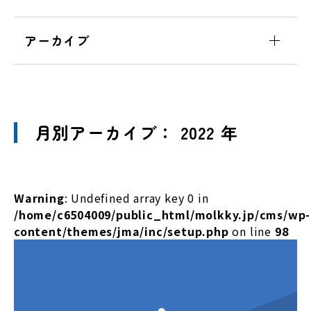
アーカイブ
月別アーカイブ： 2022 年
Warning
: Undefined array key 0 in
/home/c6504009/public_html/molkky.jp/cms/wp-
content/themes/jma/inc/setup.php
on line
98