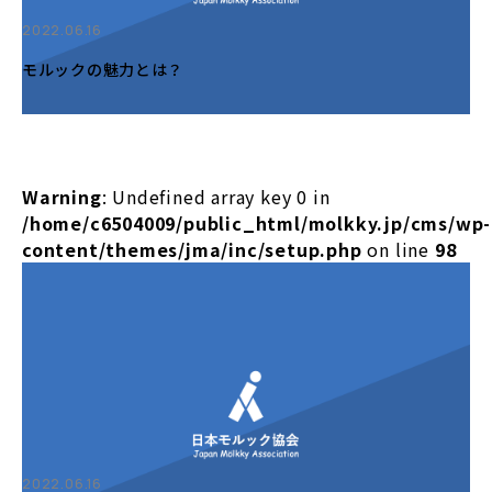
2022.06.16
モルックの魅力とは？
Warning
: Undefined array key 0 in
/home/c6504009/public_html/molkky.jp/cms/wp-
content/themes/jma/inc/setup.php
on line
98
2022.06.16