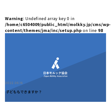
Warning
: Undefined array key 0 in
/home/c6504009/public_html/molkky.jp/cms/wp-
content/themes/jma/inc/setup.php
on line
98
2022.06.16
子どももできますか？