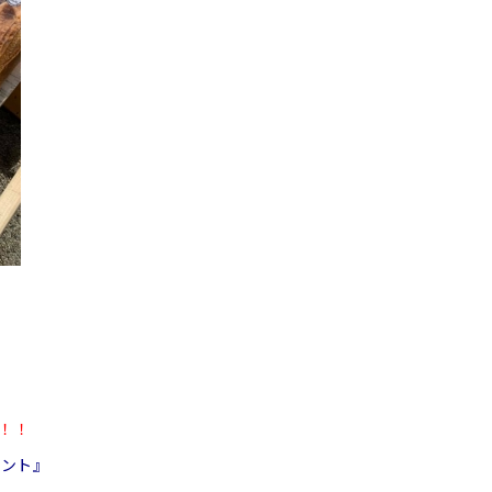
！！
イント』