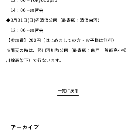
12：00～TokyoCup#5
14：00～練習会
◆3月31日(日)＠清澄公園（最寄駅；清澄白河）
12：00～練習会
【参加費】200円（はじめましての方・お子様は無料）
※雨天の時は、竪川河川敷公園（最寄駅；亀戸 首都高小松
川線高架下）で行ないます。
一覧に戻る
アーカイブ