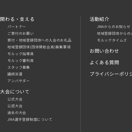
関わる・支える
活動紹介
パートナー
JMAからのお知らせ
ご寄付のお願い
地域登録団体からの
寄付・地域登録団体への入会のお礼品
モルックタイムズ
地域登録団体(団体賛助会員)募集要項
お問い合わせ
モルック指導員
モルック審判員
よくある質問
スタッフ募集
プライバシーポリ
講師派遣
アンバサダー
大会について
公式大会
公認大会
過去の大会
JMA選手登録制度について