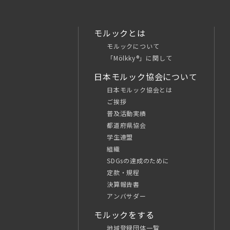
モルックとは
モルックについて
「Mölkky®」に関して
日本モルック協会について
日本モルック協会とは
ご挨拶
普及活動実績
都道府県協会
学生連盟
組織
SDGsの達成のために
定款・規程
決算報告書
アンバサダー
モルックをする
地域登録団体一覧