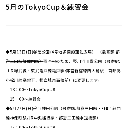
5月のTokyoCup＆練習会
◆5月13日(日)＠
芝公園(4号地多目的運動広場) （最寄駅:都
営三田線御成門駅）
雨予報のため、竪川河川敷公園（最寄駅:
ＪＲ総武線・東武亀戸線亀戸駅/都営新宿線西大島駅 首都高
小松川線高架下、都立城東高校前）に変更します。
13：00～TokyoCup #8
15：00～練習会
◆5月27日(日)＠西神田公園（最寄駅:都営三田線・ﾒﾄﾛ半蔵門
線神保町駅/JR中央緩行線・都営三田線水道橋駅）
13：00～TokyoCup #9