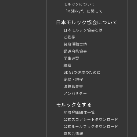
モルックについて
「Mölkky®」に関して
日本モルック協会について
日本モルック協会とは
ご挨拶
普及活動実績
都道府県協会
学生連盟
組織
SDGsの達成のために
定款・規程
決算報告書
アンバサダー
モルックをする
地域登録団体一覧
公式スコアシートダウンロード
公式ルールブックダウンロード
体験会情報