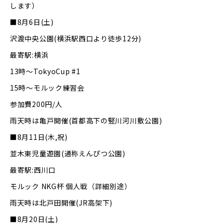
します）
■8月6日(土)
沢渡中央公園(横浜駅西口より徒歩12分)
最寄駅:横浜
13時～TokyoCup #1
15時～モルック練習会
参加費200円/人
雨天時は亀戸開催(首都高下の竪川河川敷公園)
■8月11日(木,祝)
並木東児童遊園(通称えんぴつ公園)
最寄駅:西川口
モルック NKG杯 個人戦（詳細別途）
雨天時は北戸田開催(JR高架下)
■8月20日(土)