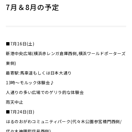
7月＆8月の予定
■7月16日(土)
新港中央広場(横浜赤レンガ倉庫西側,横浜ワールドポーターズ
東側)
最寄駅:馬車道もしくは日本大通り
13時～モルック体験会♪
人通りの多い広場でのゲリラ的な体験会
雨天中止
■7月24日(日)
はるのおがわコミュニティパーク(代々木公園参宮橋門西側/
代々木神園町信号西側)