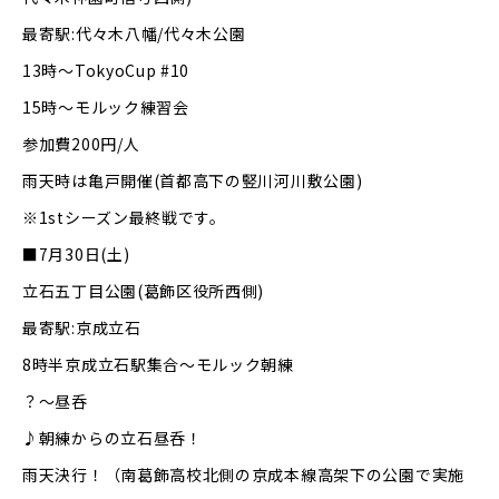
最寄駅:代々木八幡/代々木公園
13時～TokyoCup #10
15時～モルック練習会
参加費200円/人
雨天時は亀戸開催(首都高下の竪川河川敷公園)
※1stシーズン最終戦です。
■7月30日(土)
立石五丁目公園(葛飾区役所西側)
最寄駅:京成立石
8時半京成立石駅集合～モルック朝練
？～昼呑
♪朝練からの立石昼呑！
雨天決行！（南葛飾高校北側の京成本線高架下の公園で実施