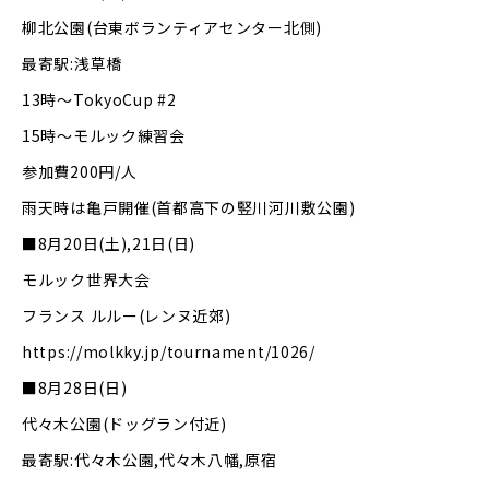
柳北公園(台東ボランティアセンター北側)
最寄駅:浅草橋
13時～TokyoCup #2
15時～モルック練習会
参加費200円/人
雨天時は亀戸開催(首都高下の竪川河川敷公園)
■8月20日(土),21日(日)
モルック世界大会
フランス ルルー(レンヌ近郊)
https://molkky.jp/tournament/1026/
■8月28日(日)
代々木公園(ドッグラン付近)
最寄駅:代々木公園,代々木八幡,原宿