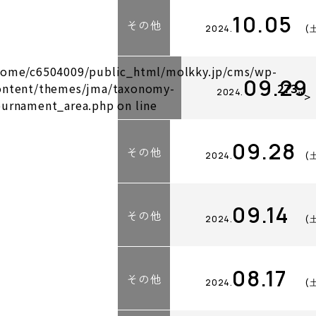
10.05
その他
2024.
(
home/c6504009/public_html/molkky.jp/cms/wp-
09.29
ontent/themes/jma/taxonomy-
273
2024.
">
ournament_area.php on line
09.28
その他
2024.
(
09.14
その他
2024.
(
08.17
その他
2024.
(