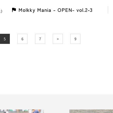
Molkky Mania - OPEN- vol.2-3
土)
5
6
7
>
9