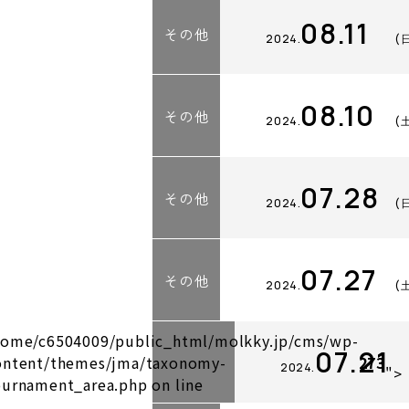
08.11
その他
2024.
(
08.10
その他
2024.
(
07.28
その他
2024.
(
07.27
その他
2024.
(
home/c6504009/public_html/molkky.jp/cms/wp-
07.21
ontent/themes/jma/taxonomy-
273
2024.
">
ournament_area.php on line