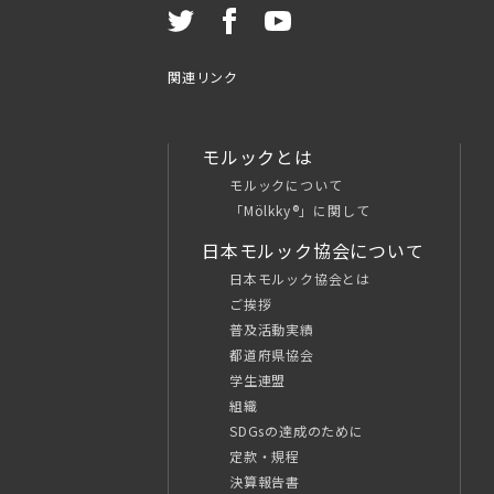
関連リンク
モルックとは
モルックについて
「Mölkky®」に関して
日本モルック協会について
日本モルック協会とは
ご挨拶
普及活動実績
都道府県協会
学生連盟
組織
SDGsの達成のために
定款・規程
決算報告書