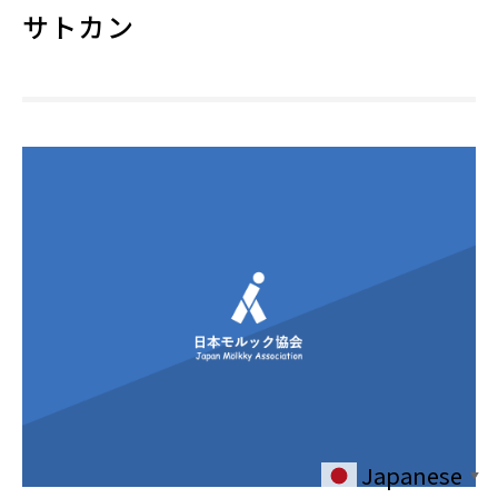
サトカン
Japanese
▼