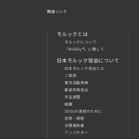
関連リンク
モルックとは
モルックについて
「Mölkky®」に関して
日本モルック協会について
日本モルック協会とは
ご挨拶
普及活動実績
都道府県協会
学生連盟
組織
SDGsの達成のために
定款・規程
決算報告書
アンバサダー