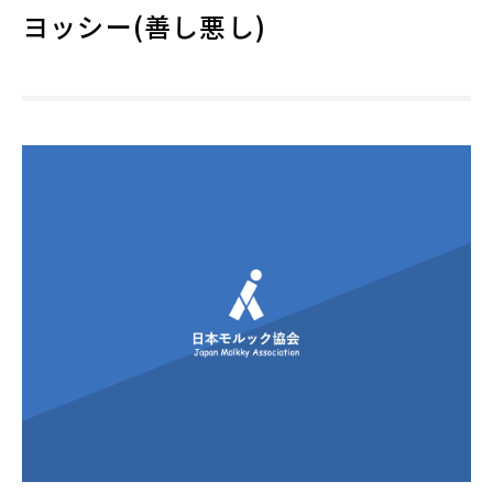
ヨッシー(善し悪し)