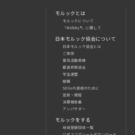
モルックとは
モルックについて
「Mölkky®」に関して
日本モルック協会について
日本モルック協会とは
ご挨拶
普及活動実績
都道府県協会
学生連盟
組織
SDGsの達成のために
定款・規程
決算報告書
アンバサダー
モルックをする
地域登録団体一覧
公式スコアシートダウンロード