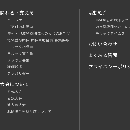
関わる・支える
活動紹介
パートナー
JMAからのお知らせ
ご寄付のお願い
地域登録団体からの
寄付・地域登録団体への入会のお礼品
モルックタイムズ
地域登録団体(団体賛助会員)募集要項
お問い合わせ
モルック指導員
モルック審判員
よくある質問
スタッフ募集
プライバシーポリ
講師派遣
アンバサダー
大会について
公式大会
公認大会
過去の大会
JMA選手登録制度について