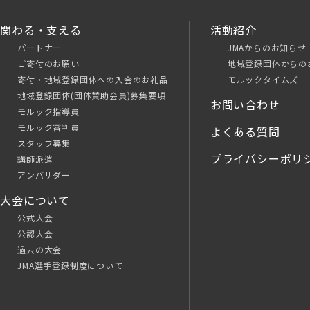
関わる・支える
活動紹介
パートナー
JMAからのお知らせ
ご寄付のお願い
地域登録団体からの
寄付・地域登録団体への入会のお礼品
モルックタイムズ
地域登録団体(団体賛助会員)募集要項
お問い合わせ
モルック指導員
モルック審判員
よくある質問
スタッフ募集
プライバシーポリ
講師派遣
アンバサダー
大会について
公式大会
公認大会
過去の大会
JMA選手登録制度について