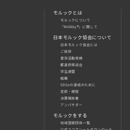
モルックとは
モルックについて
「Mölkky®」に関して
日本モルック協会について
日本モルック協会とは
ご挨拶
普及活動実績
都道府県協会
学生連盟
組織
SDGsの達成のために
定款・規程
決算報告書
アンバサダー
モルックをする
地域登録団体一覧
公式スコアシートダウンロード