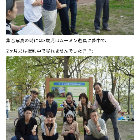
集合写真の時には3歳児はムーミン遊具に夢中で、
2ヶ月児は授乳中で写れませんでした(*_*;