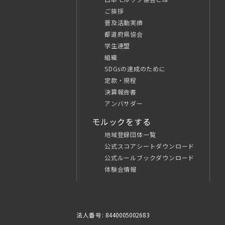
ご挨拶
普及活動実績
都道府県協会
学生連盟
組織
SDGsの達成のために
定款・規程
決算報告書
アンバサダー
モルックをする
地域登録団体一覧
公式スコアシートダウンロード
公式ルールブックダウンロード
体験会情報
法人番号: 8440005002683