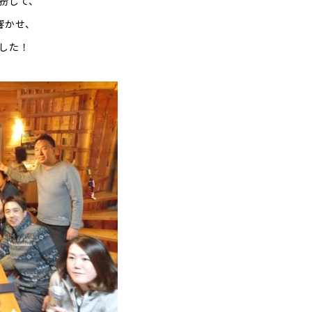
扮して、
響かせ、
した！