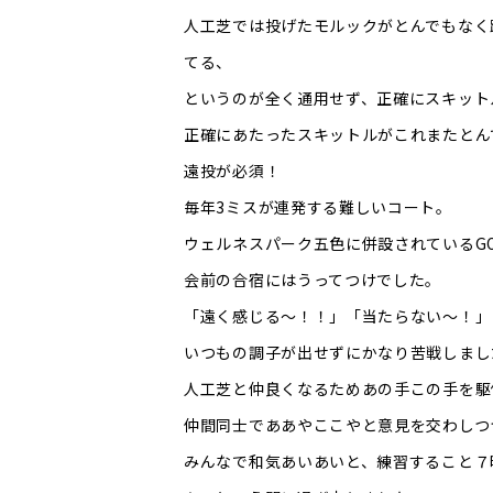
人工芝では投げたモルックがとんでもなく
てる、
というのが全く通用せず、正確にスキット
正確にあたったスキットルがこれまたとん
遠投が必須！
毎年3ミスが連発する難しいコート。
ウェルネスパーク五色に併設されているG
会前の合宿にはうってつけでした。
「遠く感じる〜！！」「当たらない〜！」
いつもの調子が出せずにかなり苦戦しまし
人工芝と仲良くなるためあの手この手を駆
仲間同士でああやここやと意見を交わしつ
みんなで和気あいあいと、練習すること７