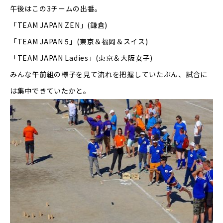
午後はこの
3
チームの出番。
「
TEAM JAPAN ZEN
」
(
鎌倉
)
「
TEAM JAPAN 5
」
(
東京＆福岡＆スイス
)
「
TEAM JAPAN Ladies
」
(
東京＆大阪女子
)
みんな午前組の様子を見て流れを把握していたぶん、試合に
は集中できていたかと。