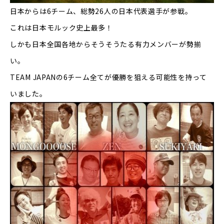
日本からは
6
チーム、総勢
26
人の日本代表選手が参戦。
これは日本モルック史上最多！
しかも日本全国各地からそうそうたる有力メンバーが勢揃
い。
TEAM JAPAN
の
6
チーム全てが優勝を狙える可能性を持って
いました。