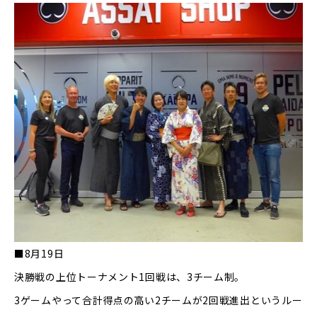
■
8
月
19
日
決勝戦の上位トーナメント
1
回戦は、
3
チーム制。
3
ゲームやって合計得点の高い
2
チームが
2
回戦進出というルー