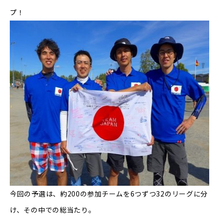
プ！
今回の予選は、約
200
の参加チームを
6
つずつ
32
のリーグに分
け、その中での総当たり。