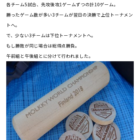
各チーム
5
試合、先攻後攻
1
ゲームずつの計
10
ゲーム。
勝ったゲーム数が多い
3
チームが翌日の決勝で上位トーナメン
トへ。
で、少ない
3
チームは下位トーナメントへ。
もし勝敗が同じ場合は総得点勝負。
午前組と午後組とに分けて行われました。