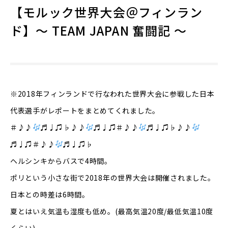
【モルック世界大会＠フィンラン
ド】～ TEAM JAPAN 奮闘記 ～
※2018年フィンランドで行なわれた世界大会に参戦した日本
代表選手がレポートをまとめてくれました。
＃♪♪
♬♩♫♭♪♪
♬♩♫＃♪♪
♬♩♫♭♪♪
♬♩♫＃♪♪
♬♩♫♭
ヘルシンキからバスで
4
時間。
ポリという小さな街で
2018
年の世界大会は開催されました。
日本との時差は
6
時間。
夏とはいえ気温も湿度も低め。
(
最高気温
20
度
/
最低気温
10
度