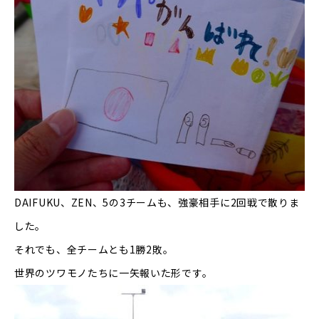
DAIFUKU
、
ZEN
、
5
の
3
チームも、強豪相手に
2
回戦で散りま
した。
それでも、全チームとも
1
勝
2
敗。
世界のツワモノたちに一矢報いた形です。