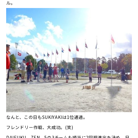
ル。
なんと、この日も
SUKIYAKI
は
1
位通過。
フレンドリー作戦、大成功。
(
笑
)
DAIFUKU
、
ZEN
、
5
の
3
チームも順当に
2
回戦進出を決め、日