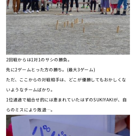
2
回戦からは
1
対
1
のサシの勝負。
先に
2
ゲームとった方の勝ち。
(
最大
3
ゲーム
)
ただ、ここからの対戦相手は、どこが優勝してもおかしくな
いようなチームばかり。
1
位通過で組合せ的には恵まれていたはずの
SUKIYAKI
が、自
らのミスにより敗退
…
。