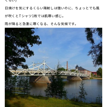
くらい
)
日焼けを気にするくらい陽射しは強いのに、ちょっとでも風
が吹くと
T
シャツ
1
枚では肌寒い感じ。
雨が降ると急激に寒くなる、そんな気候です。