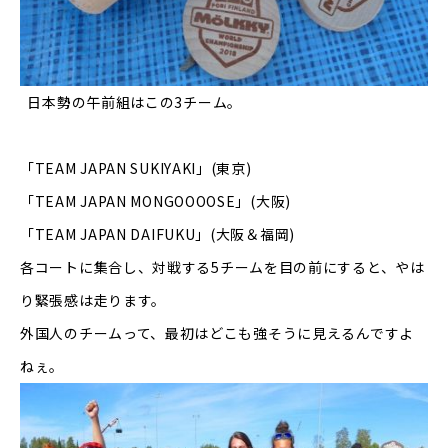
日本勢の午前組はこの
3
チーム。
「
TEAM JAPAN SUKIYAKI
」
(
東京
)
「
TEAM JAPAN MONGOOOOSE
」
(
大阪
)
「
TEAM JAPAN DAIFUKU
」
(
大阪＆福岡
)
各コートに集合し、対戦する
5
チームを目の前にすると、やは
り緊張感は走ります。
外国人のチームって、最初はどこも強そうに見えるんですよ
ねぇ。