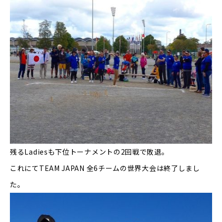
残る
Ladies
も下位トーナメントの
2
回戦で敗退。
これにて
TEAM JAPAN
全
6
チームの世界大会は終了しまし
た。