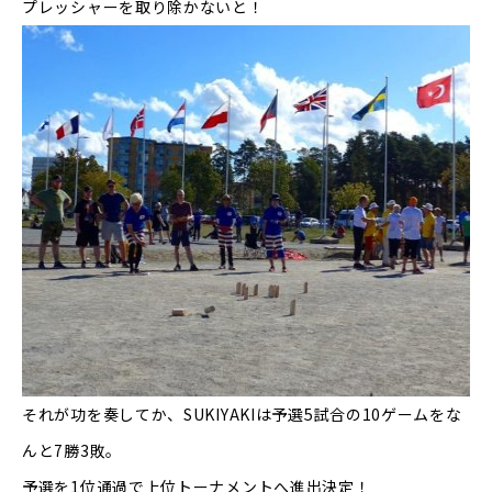
プレッシャーを取り除かないと！
それが功を奏してか、
SUKIYAKI
は予選
5
試合の
10
ゲームをな
んと
7
勝
3
敗。
予選を
1
位通過で上位トーナメントへ進出決定！