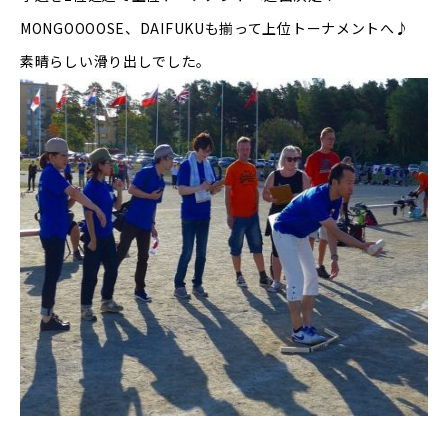
MONGOOOOSE
、
DAIFUKU
も揃って上位トーナメントへ
♪
素晴らしい滑り出しでした。