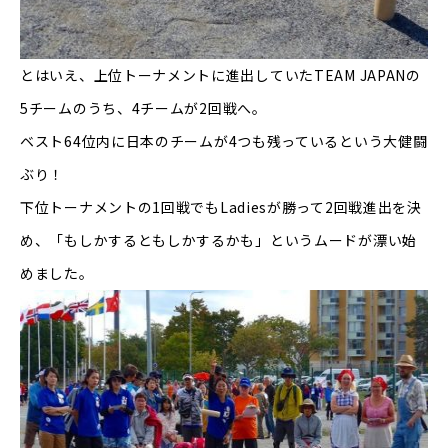
とはいえ、上位トーナメントに進出していた
TEAM JAPAN
の
5
チームのうち、
4
チームが
2
回戦へ。
ベスト
64
位内に日本のチームが
4
つも残っているという大健闘
ぶり！
下位トーナメントの
1
回戦でも
Ladies
が勝って
2
回戦進出を決
め、「もしかするともしかするかも」というムードが漂い始
めました。