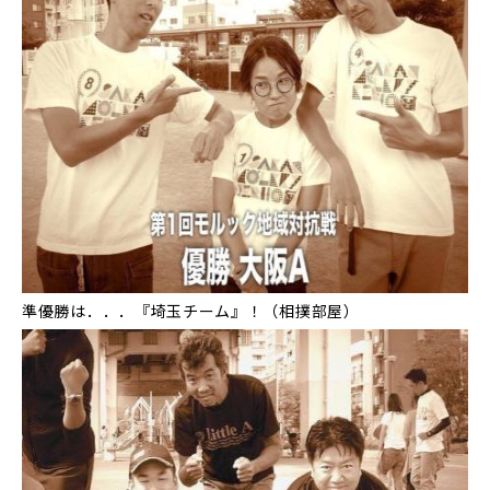
準優勝は．．．『埼玉チーム』！（相撲部屋）