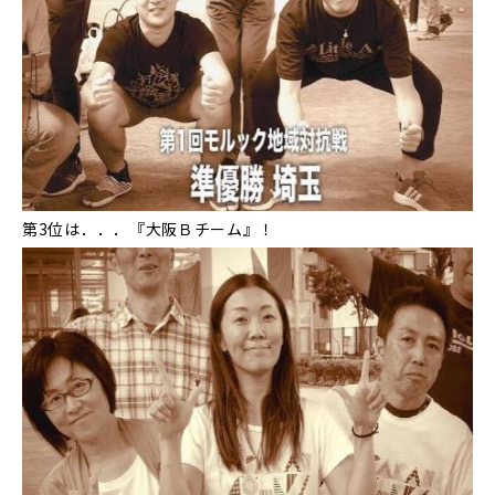
第3位は．．．『大阪Ｂチーム』！