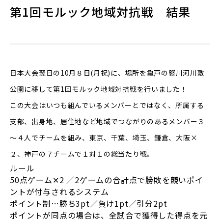
第1回モルック地域対抗戦 結果
日本大会翌日の10月８日(月祝)に、場所を亀戸の竪川河川敷
公園に移して第1回モルック地域対抗戦を行いました！
この大会はいつも組んでいるメンバーとではなく、所属する
支部、出身地、居住地など地域でつながりのあるメンバー３
～４人でチームを組み、東京、千葉、埼玉、鎌倉、大阪×
２、神戸の７チームで１対１の総当たり戦。
ルール
50点ゲーム✕2 ／2ゲームの合計点で勝敗を競いポイ
ントが付与されるシステム
ポイント制…勝ち3pt／負け1pt／引分2pt
ポイントが同点の場合は、全試合で獲得した得点を元