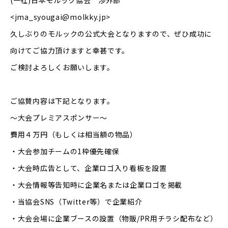
(一社)日本モルック協会 渉外部
<
jma_syougai@molkky.jp
>
久しぶりのモルックの公式大会となりますので、ぜひ成功に
向けてご協力頂けますと幸甚です。
ご検討よろしくお願いします。
ご協賛内容は下記となります。
～大会プレミアスポンサー～
費用４万円（もしくは相当額の物品）
・大会参加チームの1枠優先確保
・大会時広告として、企業ロゴ入り看板を設置
・大会情報等告知時に企業名または企業ロゴを掲載
・当協会SNS（Twitter等）で企業紹介
・大会会場に企業ブースの設置（物販/PR用チラシ配布など）