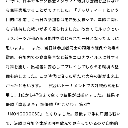
が行い、日本モルック協会スタッフと何度も会議を重ねなが
ら無事実現することができました。「チャリティー」という
目的に相応しく当日の参加者は老若男女様々で、年齢に関わ
らず拮抗した戦いが多く見られました。改めてモルックとい
うスポーツが秘める可能性を感じられた一日となったように
思います。 また、当日は参加者同士の距離の確保や消毒の
徹底、会場内での食事厳禁など新型コロナウイルスに対する
対策を施し、出場者に安心してプレイしてもらえる環境の整
備も施しました。この時代に沿った新たな大会の形が出来上
がったと思います。 試合はトーナメントでの対戦形式を採
用し、1位から47位まで全ての結果が出揃いました。 結果は
優勝「摩耶ミキ」 準優勝「むこがわ」 第3位
「MONGOOOOSE」 となりました。最後まで手に汗握る戦い
で、決勝は会場全体が固唾を飲んで見守っているのが印象的