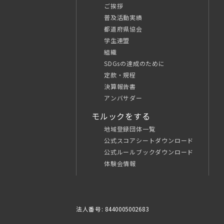
ご挨拶
普及活動実績
都道府県協会
学生連盟
組織
SDGsの達成のために
定款・規程
決算報告書
アンバサダー
モルックをする
地域登録団体一覧
公式スコアシートダウンロード
公式ルールブックダウンロード
体験会情報
法人番号: 8440005002683