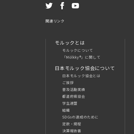
関連リンク
モルックとは
モルックについて
「Mölkky®」に関して
日本モルック協会について
日本モルック協会とは
ご挨拶
普及活動実績
都道府県協会
学生連盟
組織
SDGsの達成のために
定款・規程
決算報告書