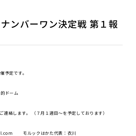
ナンバーワン決定戦 第１報
開催予定です。
目的ドーム
ご連絡します。 （７月１週目～を予定しております）
mail.com モルックはかた代表：衣川