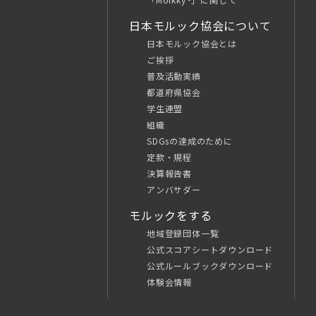
日本モルック協会について
日本モルック協会とは
ご挨拶
普及活動実績
都道府県協会
学生連盟
組織
SDGsの達成のために
定款・規程
決算報告書
アンバサダー
モルックをする
地域登録団体一覧
公式スコアシートダウンロード
公式ルールブックダウンロード
体験会情報