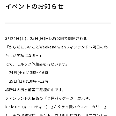
イベントのお知らせ
3月24日(土)、25日(日)日比谷公園で開催される
「からだにいいことWeekend withフィンランド～明日のわ
たしが笑顔になる～」
にて、モルック体験会を行ないます。
24日(土)は13時～16時
25日(日)は10時～12時
場所は大噴水前第二花壇の中です。
フィンランド大使館の「育児パッケージ」展示や、
kielotie（キエロティエ）さんやライ麦ハウスベーカリーさ
ん、その他雑貨店、テントサウナも出店され、ミニコンサー