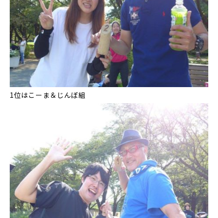
1位はこーま＆じんぼ組