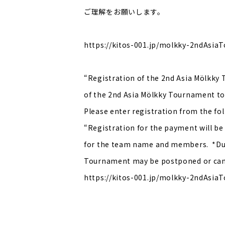
ご理解をお願いします。
https://kitos-001.jp/molkky-2ndAsia
“Registration of the 2nd Asia Mölkky
of the 2nd Asia Mölkky Tournament to
Please enter registration from the fol
“Registration for the payment will be 
for the team name and members. *Due t
Tournament may be postponed or canc
https://kitos-001.jp/molkky-2ndAsi