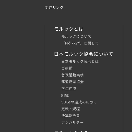
関連リンク
モルックとは
モルックについて
「Mölkky®」に関して
日本モルック協会について
日本モルック協会とは
ご挨拶
普及活動実績
都道府県協会
学生連盟
組織
SDGsの達成のために
定款・規程
決算報告書
アンバサダー