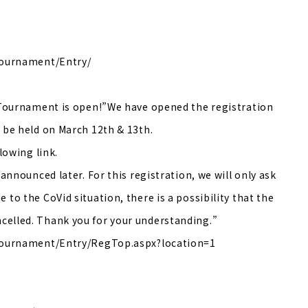
Tournament/Entry/
 Tournament is open!”We have opened the registration
 be held on March 12th & 13th.
lowing link.
announced later. For this registration, we will only ask
o the CoVid situation, there is a possibility that the
elled. Thank you for your understanding.”
aTournament/Entry/RegTop.aspx?location=1