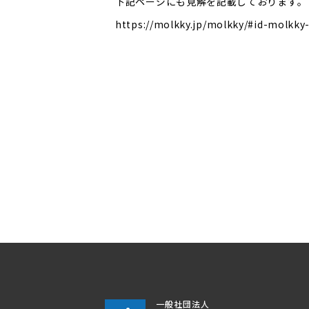
下記ページにも見解を記載しております。
https://molkky.jp/molkky/#id-molkky
一般社団法人