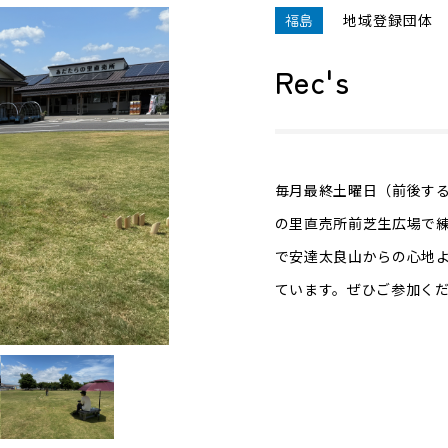
福島
地域登録団体
Rec's
毎月最終土曜日（前後す
の里直売所前芝生広場で
で安達太良山からの心地
ています。ぜひご参加く