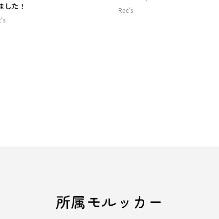
ました！
Rec's
's
所属モルッカー