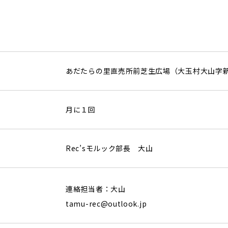
あだたらの里直売所前芝生広場（大玉村大山字新田
月に１回
Rec’sモルック部長 大山
連絡担当者：大山
tamu-rec@outlook.jp