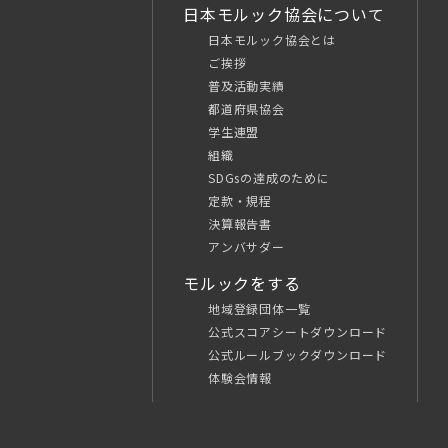
日本モルック協会について
日本モルック協会とは
ご挨拶
普及活動実績
都道府県協会
学生連盟
組織
SDGsの達成のために
定款・規程
決算報告書
アンバサダー
モルックをする
地域登録団体一覧
公式スコアシートダウンロード
公式ルールブックダウンロード
体験会情報