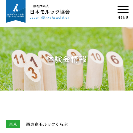
一般社団法人
日本モルック協会
Japan Mölkky Association
体験会情報
東京
⻄東京モルックくらぶ