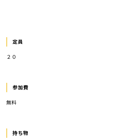
https://maps.app.goo.gl/sNnCnfXhAmPGK4L8A
定員
２０
参加費
無料
持ち物