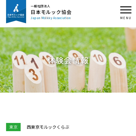
一般社団法人
日本モルック協会
Japan Mölkky Association
体験会情報
東京
⻄東京モルックくらぶ