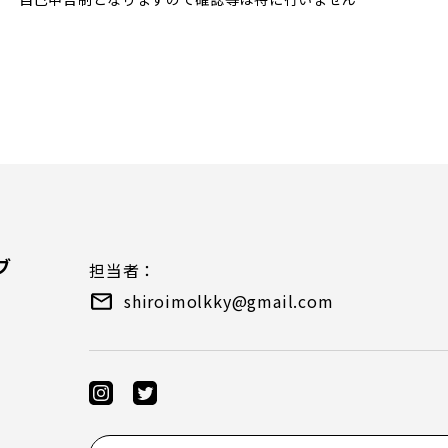
）
ブ
担当者：
shiroimolkky@gmail.com