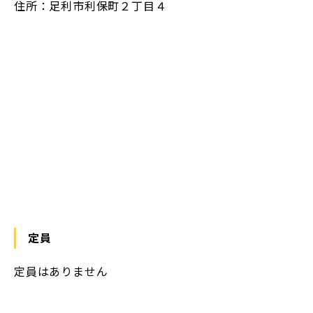
住所：足利市利保町２丁目４
https://maps.app.goo.gl/zEakPvVALyGcH4ra6
定員
定員はありません