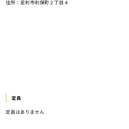
住所：足利市利保町２丁目４
https://maps.app.goo.gl/zEakPvVALyGcH4ra6
定員
定員はありません