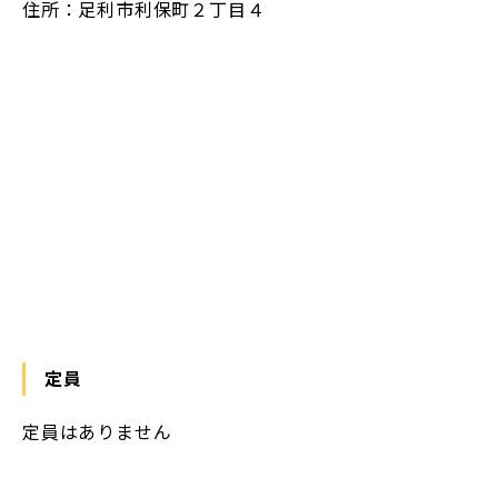
住所：足利市利保町２丁目４
https://maps.app.goo.gl/zEakPvVALyGcH4ra6
定員
定員はありません