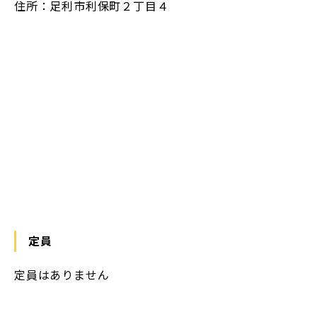
住所：足利市利保町２丁目４
https://maps.app.goo.gl/zEakPvVALyGcH4ra6
定員
定員はありません